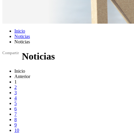
Inicio
Noticias
Noticias
Compartir
Noticias
Inicio
Anterior
1
2
3
4
5
6
7
8
9
10