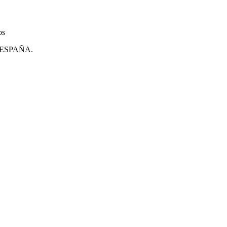
os
ESPAÑA
.