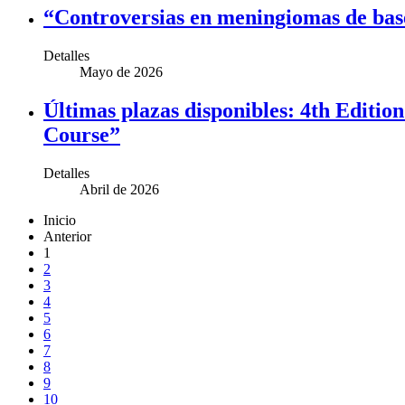
“Controversias en meningiomas de base
Detalles
Mayo de 2026
Últimas plazas disponibles: 4th Edit
Course”
Detalles
Abril de 2026
Inicio
Anterior
1
2
3
4
5
6
7
8
9
10