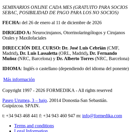
SEMINARIOS ONLINE CADA MES
(GRATUITO PARA SOCIOS
SEBAC, POSIBILIDAD DE PAGO PARA LOS NO SOCIOS)
FECHA:
del 26 de enero al 11 de diciembre de 2026
DIRIGIDO A:
Neurocirujanos, Otorrinolaringólogos y Cirujanos
Orales y Maxilofaciales
DIRECCIÓN DEL CURSO: Dr. José Luis Cebrián
(CMF,
Madrid)
, Dr. Luis Lassaletta
(ORL, Madrid)
, Dr. Fernando
Muñoz
(NRC, Barcelona) y
Dr. Alberto Torres
(NRC, Barcelona)
IDIOMA
: Inglés o castellano (dependiendo del idioma del ponente)
Más información
Copyright 1997 - 2026
FORMEDIKA -
All rights reserved
Paseo Urumea, 3 – bajo
. 20014
Donostia-San Sebastián
.
Guipúzcoa
.
SPAIN
.
t:
+34 943 468 441
f: +34 943 460 947 m:
info@formedika.com
Terms and conditions
Legal Information